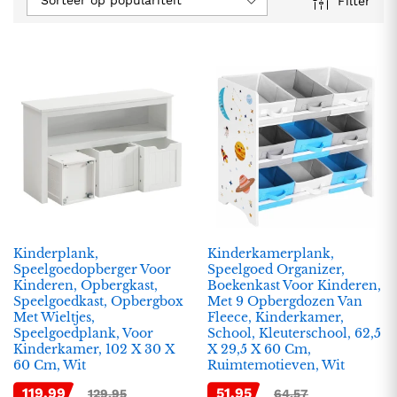
Sorteer op populariteit
Filter
.
.
s
s
Kinderplank,
Kinderkamerplank,
Speelgoedopberger Voor
Speelgoed Organizer,
Kinderen, Opbergkast,
Boekenkast Voor Kinderen,
Speelgoedkast, Opbergbox
Met 9 Opbergdozen Van
Met Wieltjes,
Fleece, Kinderkamer,
Speelgoedplank, Voor
School, Kleuterschool, 62,5
Kinderkamer, 102 X 30 X
X 29,5 X 60 Cm,
60 Cm, Wit
Ruimtemotieven, Wit
119,99
51,95
129,95
64,57