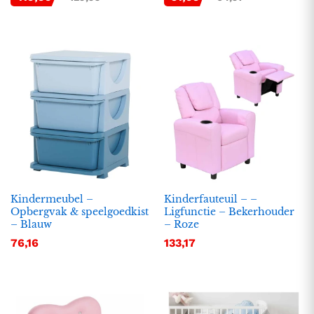
Kindermeubel –
Kinderfauteuil – –
Opbergvak & speelgoedkist
Ligfunctie – Bekerhouder
– Blauw
– Roze
76,16
133,17