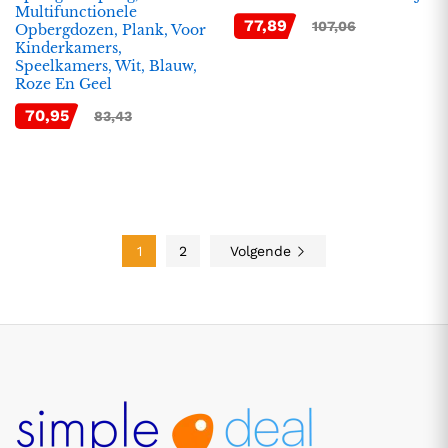
Multifunctionele
77,89
107,06
Opbergdozen, Plank, Voor
Kinderkamers,
Speelkamers, Wit, Blauw,
Roze En Geel
70,95
83,43
1
2
Volgende