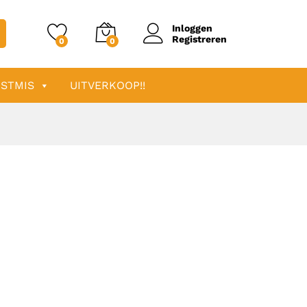
Inloggen
Registreren
0
0
STMIS
UITVERKOOP!!