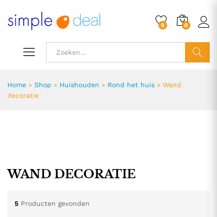
0
0
ZOEK
Home
»
Shop
»
Huishouden
»
Rond het huis
»
Wand
decoratie
.
.
WAND DECORATIE
s
s
5
Producten gevonden