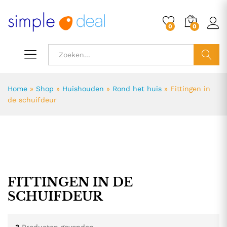
0
0
ZOEK
Home
»
Shop
»
Huishouden
»
Rond het huis
»
Fittingen in
de schuifdeur
.
.
FITTINGEN IN DE
s
s
SCHUIFDEUR
3
Producten gevonden