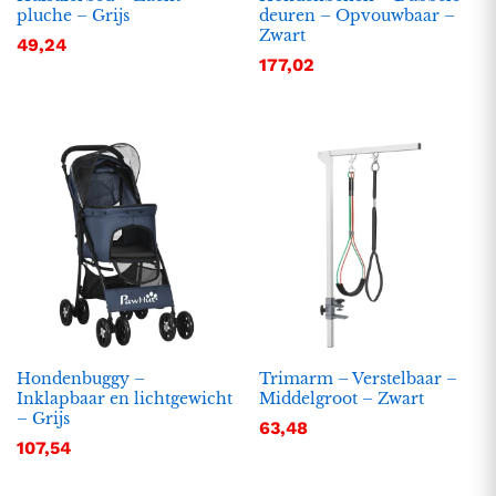
pluche – Grijs
deuren – Opvouwbaar –
Zwart
49,24
177,02
Hondenbuggy –
Trimarm – Verstelbaar –
Inklapbaar en lichtgewicht
Middelgroot – Zwart
– Grijs
63,48
107,54