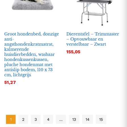
Groot hondenbed, donzige
Dierentafel – Trimmaster
anti-
– Opvouwbaar en
angsthondenkratmatrat,
verstelbaar – Zwart
kalmerende
155,05
huisdierbedden, wasbaar
hondenkussenkussen,
pluche hondenmat met
antislip bodem, 110 x 73
cm, lichtgrijs
51,27
1
2
3
4
…
13
14
15