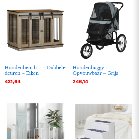
Hondenbench – – Dubbele
Hondenbuggy –
deuren – Eiken
Opvouwbaar – Grijs
.
.
431,64
246,14
s
s