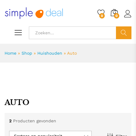
0
0
ZOEK
Home
»
Shop
»
Huishouden
»
Auto
AUTO
.
.
s
s
2
Producten gevonden