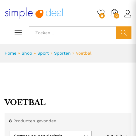
0
0
ZOEK
Home
»
Shop
»
Sport
»
Sporten
»
Voetbal
VOETBAL
.
.
s
s
8
Producten gevonden