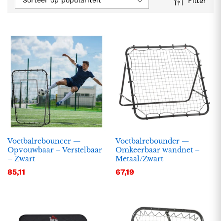
Sorteer op populariteit
Filter
Voetbalrebouncer —
Voetbalrebounder —
Opvouwbaar – Verstelbaar
Omkeerbaar wandnet –
– Zwart
Metaal/Zwart
85,11
67,19