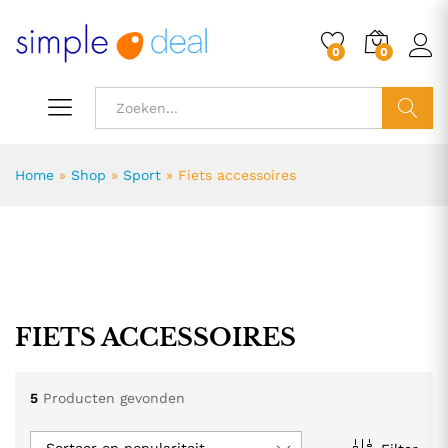
0
0
ZOEK
Home
»
Shop
»
Sport
»
Fiets accessoires
FIETS ACCESSOIRES
5
Producten gevonden
.
.