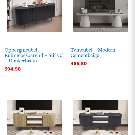
Opbergmeubel –
Tvmeubel – Modern –
Ruimtebesparend – Stijlvol
Cementbeige
– Donkerbruin
465,80
594,98