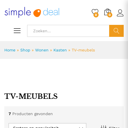
0
0
ZOEK
Home
»
Shop
»
Wonen
»
Kasten
»
TV-meubels
TV-MEUBELS
.
.
s
s
7
Producten gevonden