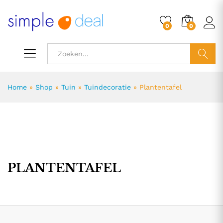
0
0
ZOEK
Home
»
Shop
»
Tuin
»
Tuindecoratie
»
Plantentafel
PLANTENTAFEL