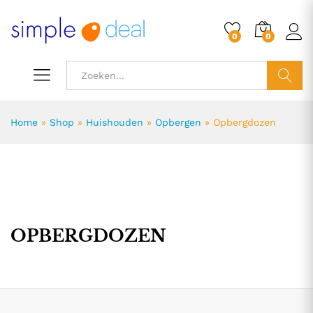
0
0
ZOEK
Home
»
Shop
»
Huishouden
»
Opbergen
»
Opbergdozen
OPBERGDOZEN