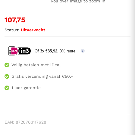
Roll over image to zoom in
107,75
Status:
Uitverkocht
Of
3x €35,92
, 0% rente
Veilig betalen met iDeal
Gratis verzending vanaf €50,-
1 jaar garantie
EAN:
8720783117628