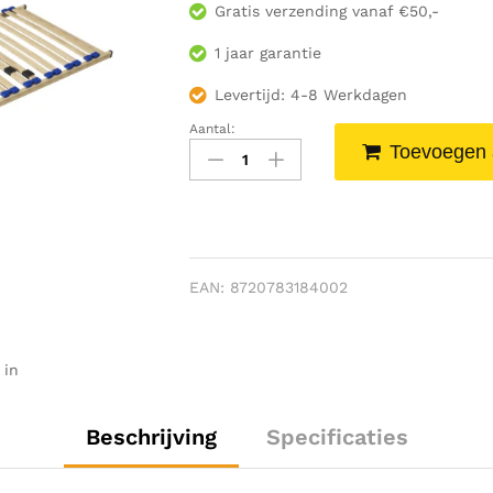
Gratis verzending vanaf €50,-
1 jaar garantie
Levertijd: 4-8 Werkdagen
Aantal:
Lattenbodem
Toevoegen 
'Ruby'
70x200,
24
latten,
hoogte
kader:
EAN:
8720783184002
4.5
cm,
totale
 in
H:
6,5
cm
Beschrijving
Specificaties
Aantal