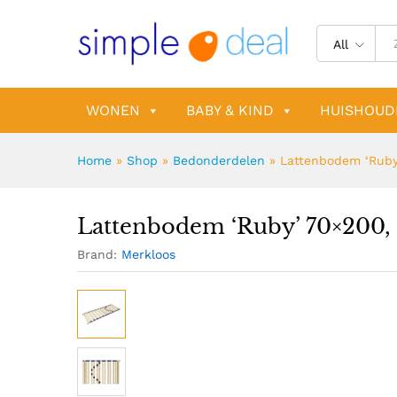
H: 6,5 cm
Beschrijving
Specificaties
All
WONEN
BABY & KIND
HUISHOUD
Home
»
Shop
»
Bedonderdelen
»
Lattenbodem ‘Ruby’
Lattenbodem ‘Ruby’ 70×200, 24
Brand:
Merkloos