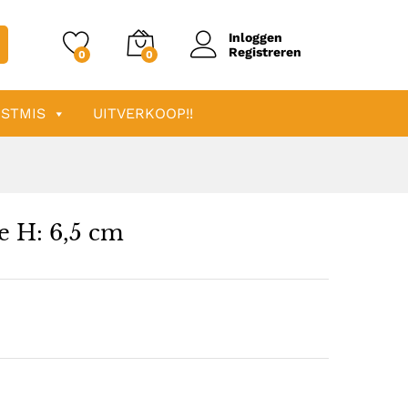
91,51
Toevoegen aan winkelwagen
Inloggen
Registreren
0
0
STMIS
UITVERKOOP!!
e H: 6,5 cm