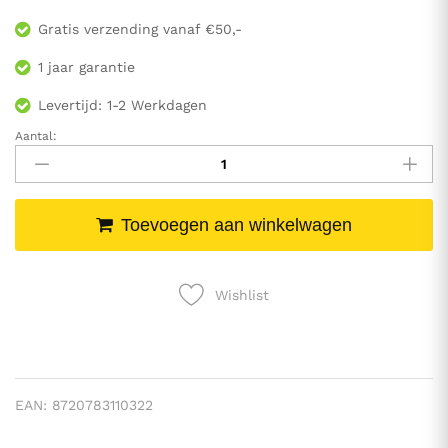
Gratis verzending vanaf €50,-
1 jaar garantie
Levertijd: 1-2 Werkdagen
Aantal:
Balansstenen
-
-
Antislip
Toevoegen aan winkelwagen
-
Stapelbaar
-
Grijs
Wishlist
Aantal
EAN:
8720783110322