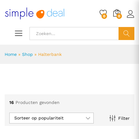
0
0
ZOEK
Home
»
Shop
»
Halterbank
.
.
s
s
16
Producten gevonden
Sorteer op populariteit
Filter