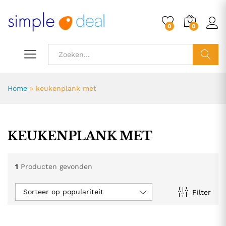
0
0
ZOEK
Home
»
keukenplank met
KEUKENPLANK MET
1
Producten gevonden
Sorteer op populariteit
Filter