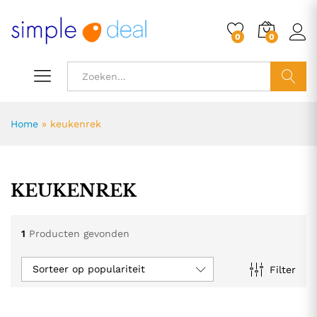
0
0
ZOEK
Home
»
keukenrek
KEUKENREK
1
Producten gevonden
Sorteer op populariteit
Filter