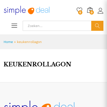
0
0
ZOEK
Home
»
keukenrollagon
KEUKENROLLAGON