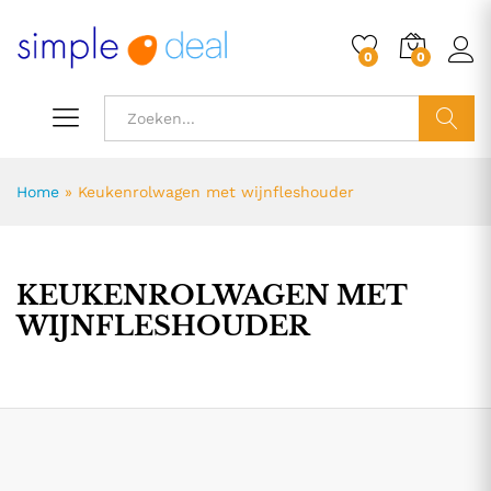
0
0
ZOEK
Home
»
Keukenrolwagen met wijnfleshouder
KEUKENROLWAGEN MET
WIJNFLESHOUDER