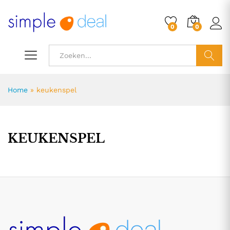
0
0
ZOEK
Home
»
keukenspel
KEUKENSPEL