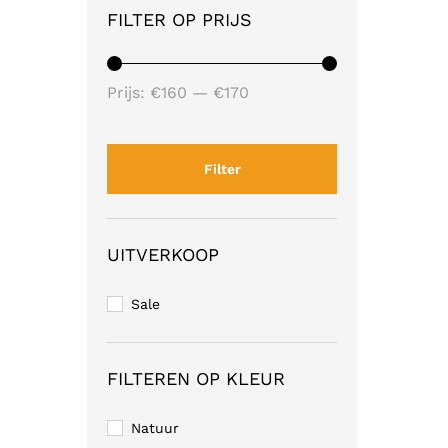
FILTER OP PRIJS
Min.
Max.
Prijs:
€160
—
€170
prijs
prijs
Filter
UITVERKOOP
Sale
FILTEREN OP KLEUR
Natuur