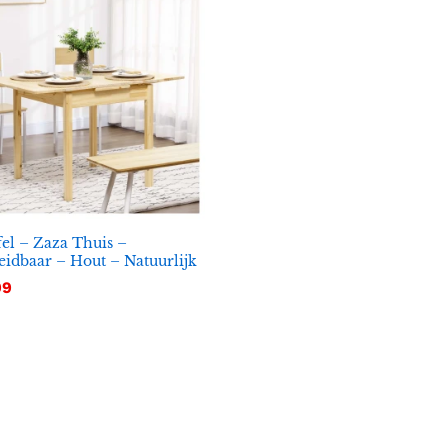
fel – Zaza Thuis –
eidbaar – Hout – Natuurlijk
99
99