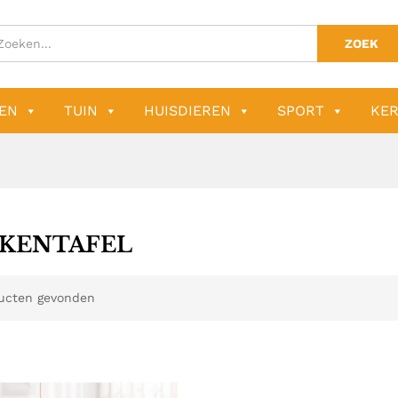
ZOEK
EN
TUIN
HUISDIEREN
SPORT
KER
KENTAFEL
ucten gevonden