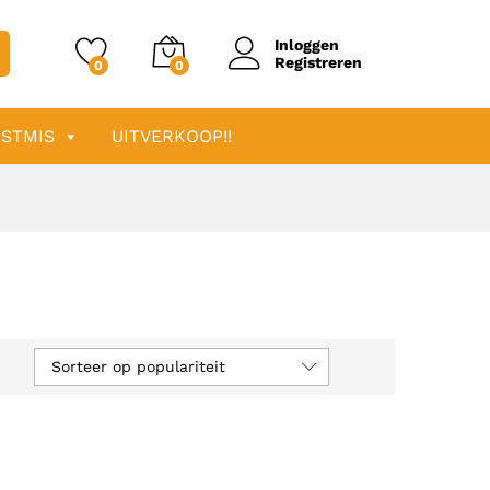
Inloggen
Registreren
0
0
STMIS
UITVERKOOP!!
Sorteer op populariteit