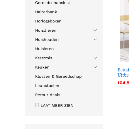
Gereedschapskist
Halterbank
Horlogeboxen
Huisdieren
Huishouden
Huisieren
Kerstmis
Keuken
Eetta
Uitbr
Klussen & Gereedschap
164,
164,
Leunstoelen
Retour deals
LAAT MEER ZIEN