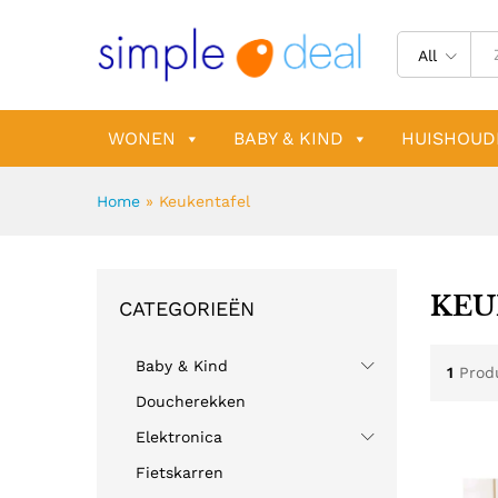
All
WONEN
BABY & KIND
HUISHOUD
Home
»
Keukentafel
KEU
CATEGORIEËN
Baby & Kind
1
Prod
Doucherekken
Elektronica
Fietskarren