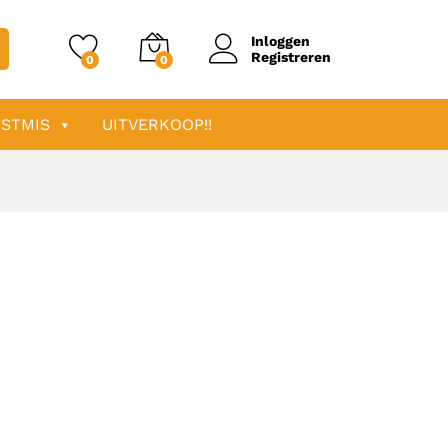
Inloggen
Registreren
0
0
STMIS
UITVERKOOP!!