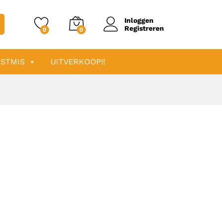
Inloggen
Registreren
0
0
STMIS
UITVERKOOP!!