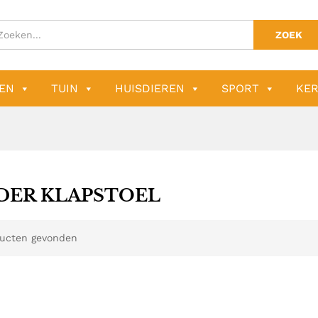
ZOEK
EN
TUIN
HUISDIEREN
SPORT
KER
DER KLAPSTOEL
ucten gevonden