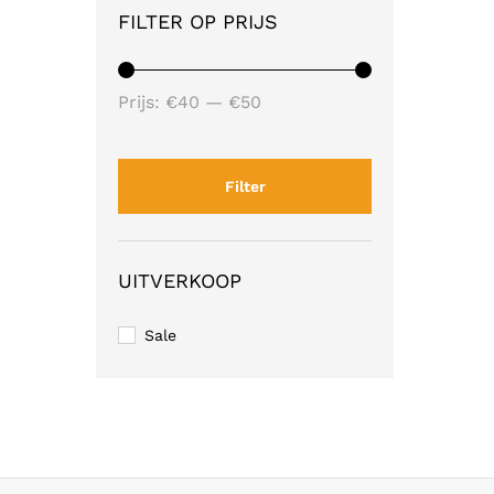
FILTER OP PRIJS
Min.
Max.
Prijs:
€40
—
€50
prijs
prijs
Filter
UITVERKOOP
Sale