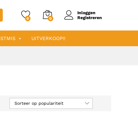
Inloggen
Registreren
0
0
STMIS
UITVERKOOP!!
Sorteer op populariteit