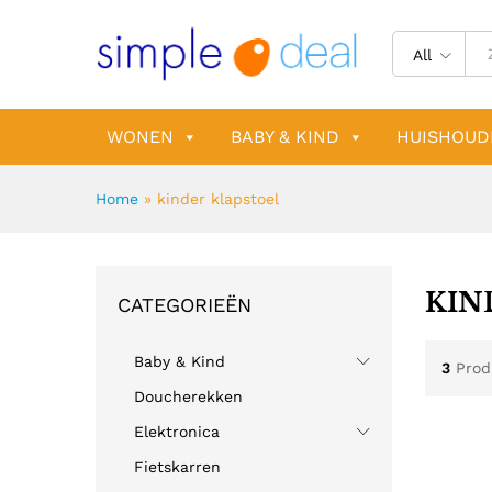
All
WONEN
BABY & KIND
HUISHOUD
Home
»
kinder klapstoel
KIN
CATEGORIEËN
Baby & Kind
3
Prod
Doucherekken
Elektronica
Fietskarren