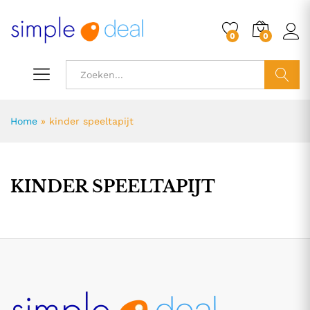
0
0
ZOEK
Home
»
kinder speeltapijt
KINDER SPEELTAPIJT