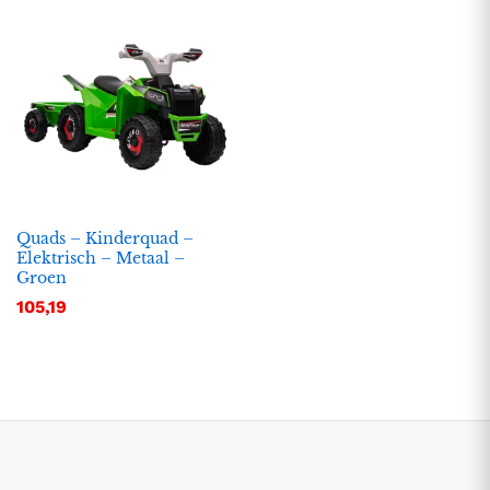
Quads – Kinderquad –
Elektrisch – Metaal –
Groen
.
.
105,19
s
s