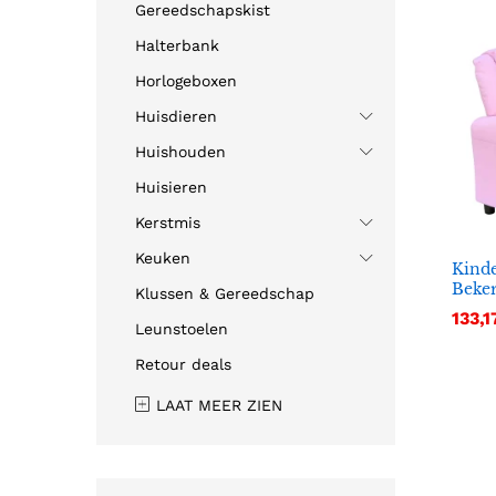
Gereedschapskist
Halterbank
Horlogeboxen
Huisdieren
Huishouden
Huisieren
Kerstmis
Keuken
Kinde
Beke
Klussen & Gereedschap
133,1
133,1
Leunstoelen
Retour deals
LAAT MEER ZIEN