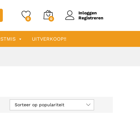
Inloggen
Registreren
0
0
STMIS
UITVERKOOP!!
Sorteer op populariteit