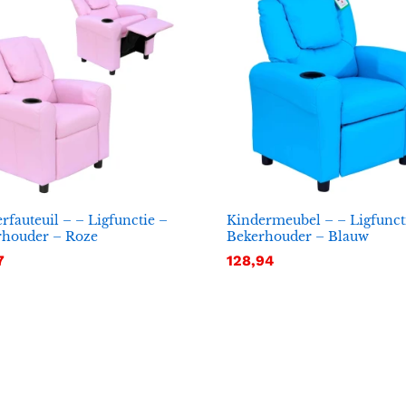
rfauteuil – – Ligfunctie –
Kindermeubel – – Ligfunct
rhouder – Roze
Bekerhouder – Blauw
7
7
128,94
128,94