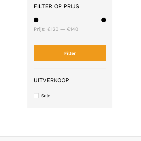
FILTER OP PRIJS
Min.
Max.
Prijs:
€120
—
€140
prijs
prijs
Filter
UITVERKOOP
Sale