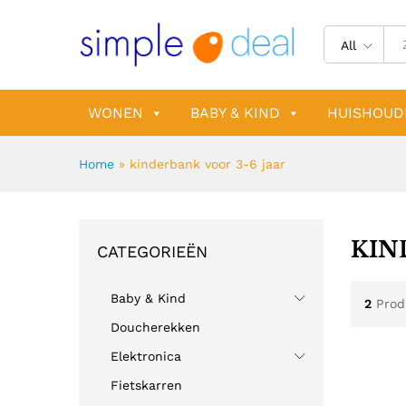
All
WONEN
BABY & KIND
HUISHOUD
Home
»
kinderbank voor 3-6 jaar
KIN
CATEGORIEËN
Baby & Kind
2
Prod
Doucherekken
Elektronica
Fietskarren