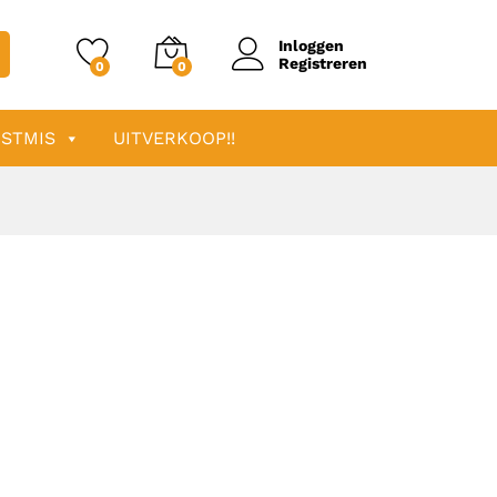
Inloggen
Registreren
0
0
STMIS
UITVERKOOP!!