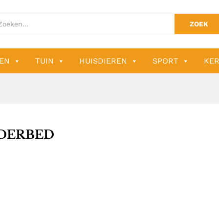
ZOEK
EN
TUIN
HUISDIEREN
SPORT
KER
DERBED