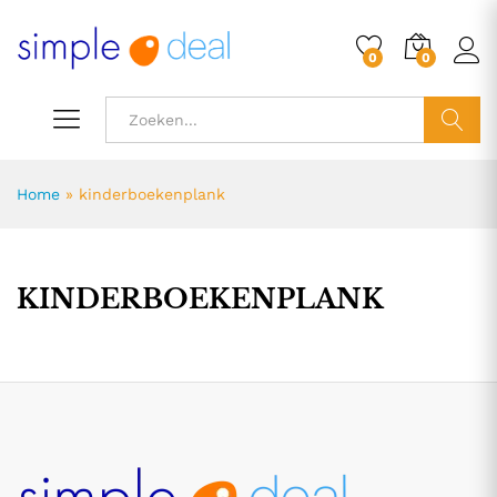
0
0
ZOEK
Home
»
kinderboekenplank
KINDERBOEKENPLANK