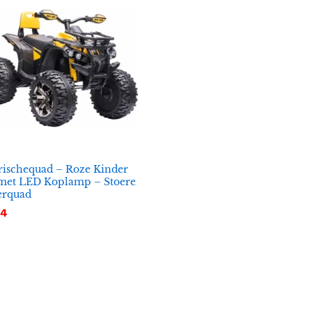
rischequad – Roze Kinder
met LED Koplamp – Stoere
erquad
54
54