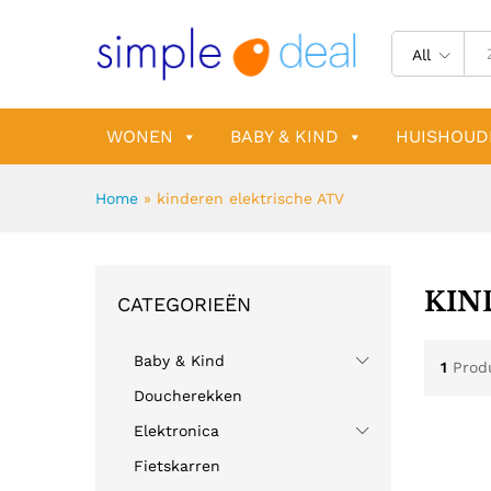
All
WONEN
BABY & KIND
HUISHOUD
Home
»
kinderen elektrische ATV
KIN
CATEGORIEËN
Baby & Kind
1
Prod
Doucherekken
Elektronica
Fietskarren