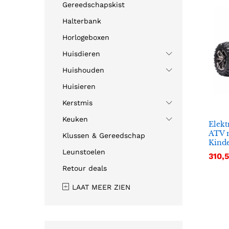
Gereedschapskist
Halterbank
Horlogeboxen
Huisdieren
Huishouden
Huisieren
Kerstmis
Keuken
Elekt
ATV 
Klussen & Gereedschap
Kind
Leunstoelen
310,
310,
Retour deals
LAAT MEER ZIEN