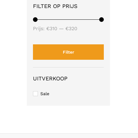
FILTER OP PRIJS
Min.
Max.
Prijs:
€310
—
€320
prijs
prijs
Filter
UITVERKOOP
Sale