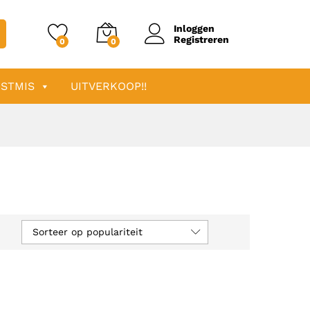
Inloggen
Registreren
0
0
STMIS
UITVERKOOP!!
Sorteer op populariteit