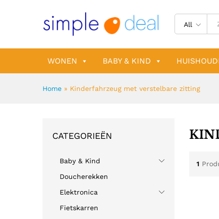
All
WONEN
BABY & KIND
HUISHOUD
Home
»
Kinderfahrzeug met verstelbare zitting
KIN
CATEGORIEËN
Baby & Kind
1
Prod
Doucherekken
Elektronica
Fietskarren