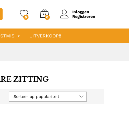
Inloggen
Registreren
0
0
STMIS
UITVERKOOP!!
RE ZITTING
Sorteer op populariteit