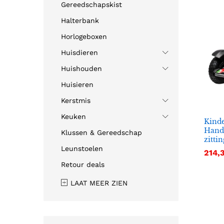
Gereedschapskist
Halterbank
Horlogeboxen
Huisdieren
Huishouden
Huisieren
Kerstmis
Keuken
Kinde
Hand
Klussen & Gereedschap
zitti
Leunstoelen
214,
214,
Retour deals
LAAT MEER ZIEN