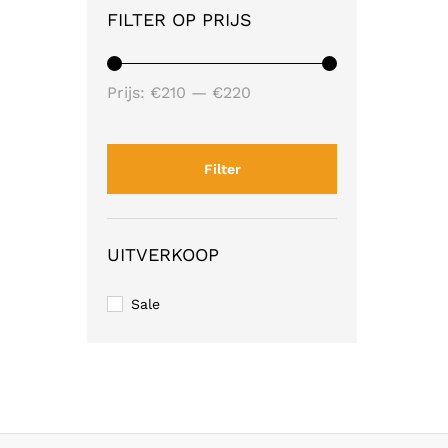
FILTER OP PRIJS
Min.
Max.
Prijs:
€210
—
€220
prijs
prijs
Filter
UITVERKOOP
Sale