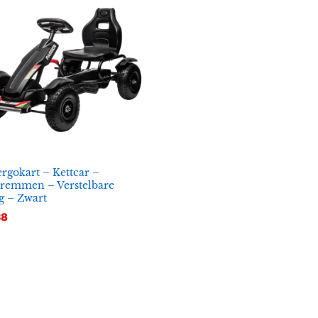
rgokart – Kettcar –
remmen – Verstelbare
ng – Zwart
38
38