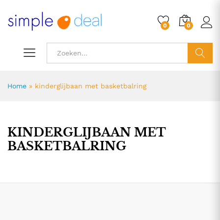
0
0
ZOEK
Home
»
kinderglijbaan met basketbalring
KINDERGLIJBAAN MET
BASKETBALRING