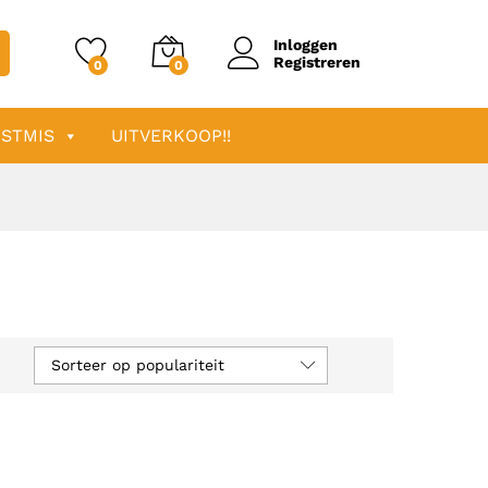
Inloggen
Registreren
0
0
STMIS
UITVERKOOP!!
Sorteer op populariteit