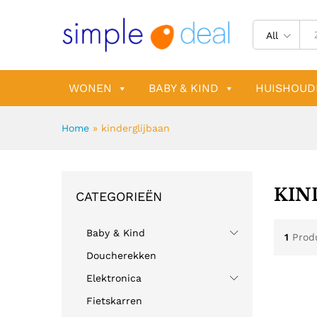
All
WONEN
BABY & KIND
HUISHOUD
Home
»
kinderglijbaan
KIN
CATEGORIEËN
Baby & Kind
1
Prod
Doucherekken
Elektronica
Fietskarren