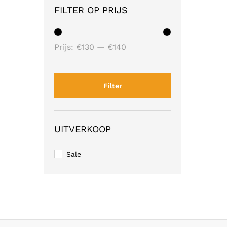
FILTER OP PRIJS
Min.
Max.
Prijs:
€130
—
€140
prijs
prijs
Filter
UITVERKOOP
Sale