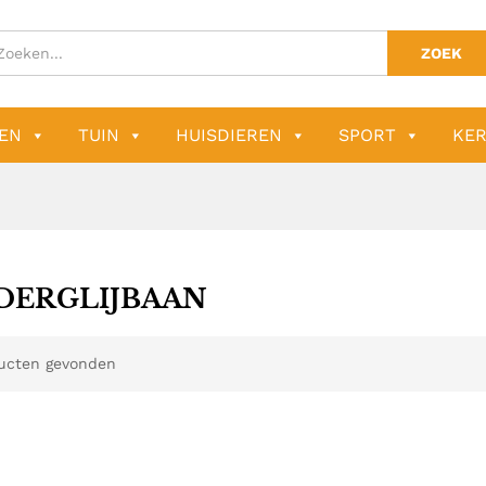
ZOEK
EN
TUIN
HUISDIEREN
SPORT
KER
DERGLIJBAAN
ucten gevonden