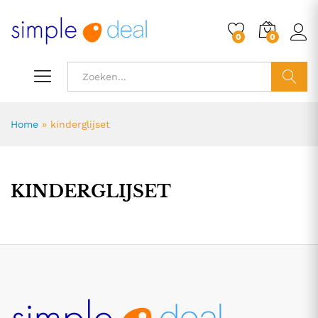
0
0
ZOEK
Home
»
kinderglijset
KINDERGLIJSET