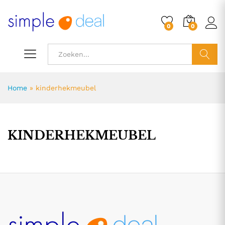
0
0
ZOEK
Home
»
kinderhekmeubel
KINDERHEKMEUBEL