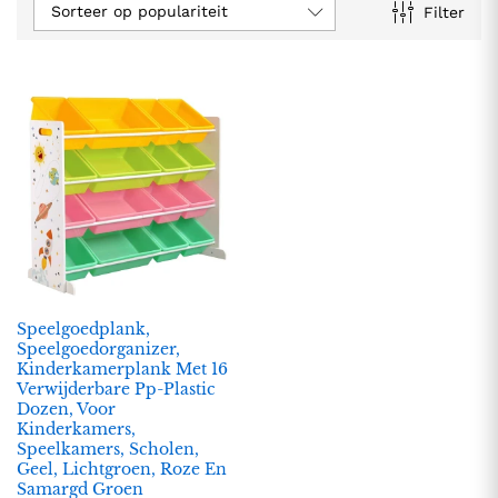
Sorteer op populariteit
Filter
.
.
s
s
Speelgoedplank,
Speelgoedorganizer,
Kinderkamerplank Met 16
Verwijderbare Pp-Plastic
Dozen, Voor
Kinderkamers,
Speelkamers, Scholen,
Geel, Lichtgroen, Roze En
Samargd Groen