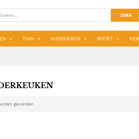
ZOEK
EN
TUIN
HUISDIEREN
SPORT
KER
DERKEUKEN
ucten gevonden