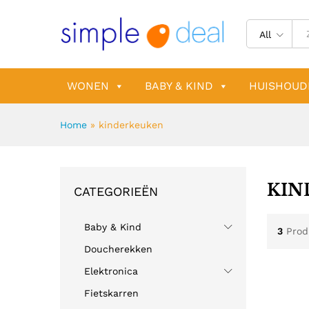
All
WONEN
BABY & KIND
HUISHOUD
Home
»
kinderkeuken
KIN
CATEGORIEËN
Baby & Kind
3
Prod
Doucherekken
Elektronica
Fietskarren