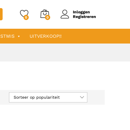
Inloggen
Registreren
0
0
STMIS
UITVERKOOP!!
Sorteer op populariteit