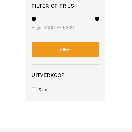
FILTER OP PRIJS
Min.
Max.
Prijs:
€130
—
€230
prijs
prijs
Filter
UITVERKOOP
Sale