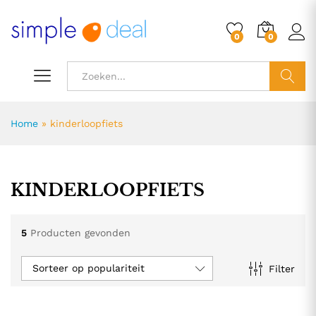
0
0
ZOEK
Home
»
kinderloopfiets
KINDERLOOPFIETS
5
Producten gevonden
Sorteer op populariteit
Filter