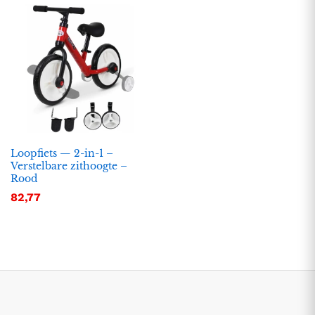
Loopfiets — 2-in-1 –
Verstelbare zithoogte –
Rood
.
.
82,77
s
s