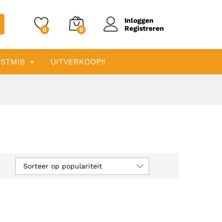
Inloggen
Registreren
0
0
STMIS
UITVERKOOP!!
Sorteer op populariteit