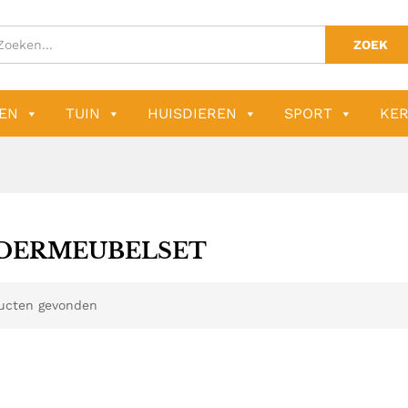
ZOEK
EN
TUIN
HUISDIEREN
SPORT
KER
DERMEUBELSET
ucten gevonden