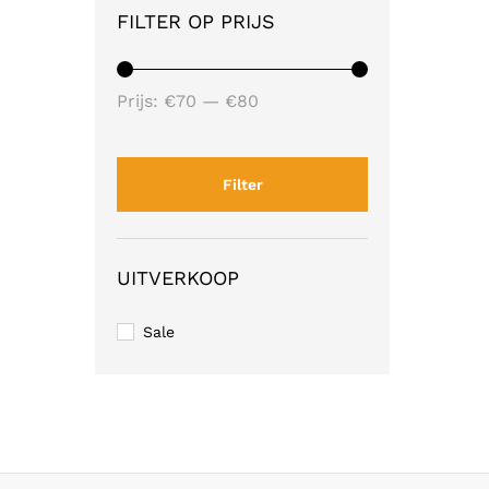
FILTER OP PRIJS
Min.
Max.
Prijs:
€70
—
€80
prijs
prijs
Filter
UITVERKOOP
Sale