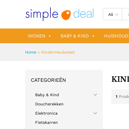
All
WONEN
BABY & KIND
HUISHOUD
Home
»
Kindermeubelset
KIN
CATEGORIEËN
Baby & Kind
1
Prod
Doucherekken
Elektronica
Fietskarren