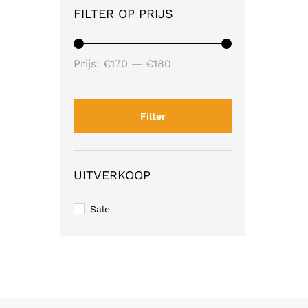
FILTER OP PRIJS
Min.
Max.
Prijs:
€170
—
€180
prijs
prijs
Filter
UITVERKOOP
Sale