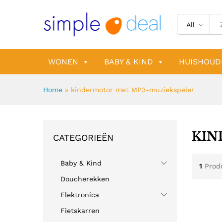
All
WONEN
BABY & KIND
HUISHOUD
Home
»
kindermotor met MP3-muziekspeler
KIN
CATEGORIEËN
Baby & Kind
1
Prod
Doucherekken
Elektronica
Fietskarren