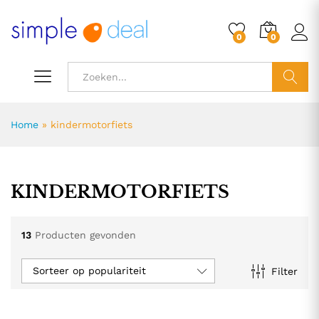
0
0
ZOEK
Home
»
kindermotorfiets
KINDERMOTORFIETS
13
Producten gevonden
Sorteer op populariteit
Filter