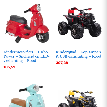
Kindermotorfiets – Turbo
Kinderquad – Koplampen
Power – Snelheid en LED-
& USB-aansluiting – Rood
verlichting – Rood
307,38
.
.
105,51
s
s