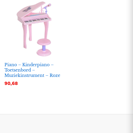
Piano – Kinderpiano –
Toetsenbord –
Muziekinstrument – Roze
.
.
90,68
s
s