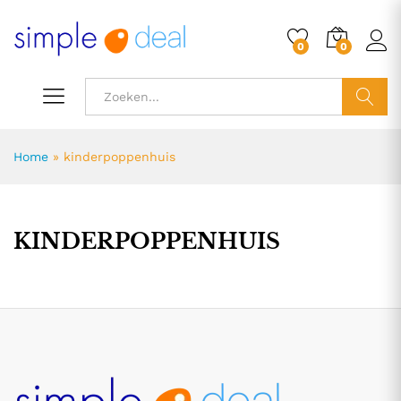
0
0
ZOEK
Home
»
kinderpoppenhuis
KINDERPOPPENHUIS