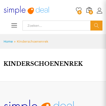
0
0
ZOEK
Home
»
Kinderschoenenrek
KINDERSCHOENENREK