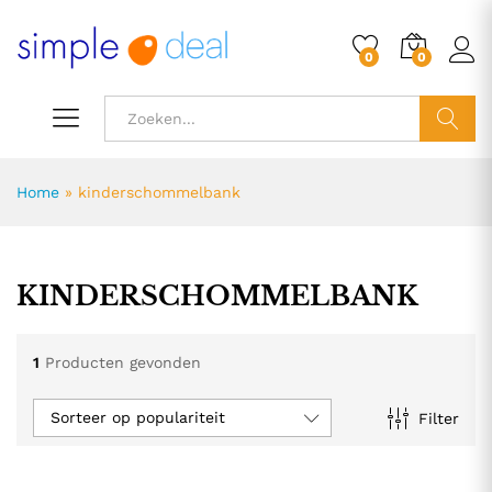
0
0
ZOEK
Home
»
kinderschommelbank
KINDERSCHOMMELBANK
1
Producten gevonden
Sorteer op populariteit
Filter