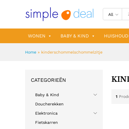
All
WONEN
BABY & KIND
HUISHOUD
Home
»
kinderschommelschommelzitje
KIN
CATEGORIEËN
Baby & Kind
1
Prod
Doucherekken
Elektronica
Fietskarren