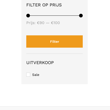
FILTER OP PRIJS
Min.
Max.
Prijs:
€90
—
€100
prijs
prijs
Filter
UITVERKOOP
Sale