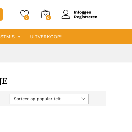
Inloggen
Registreren
0
0
STMIS
UITVERKOOP!!
JE
Sorteer op populariteit