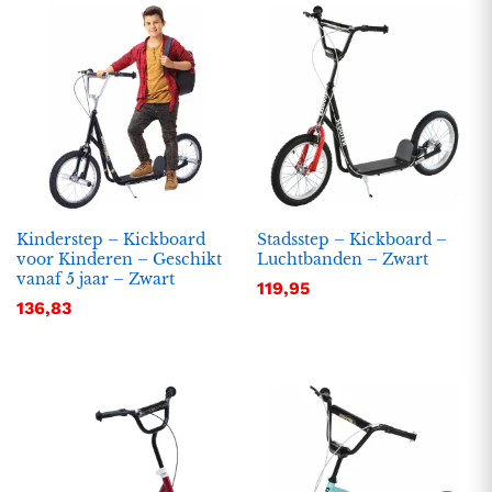
Kinderstep – Kickboard
Stadsstep – Kickboard –
voor Kinderen – Geschikt
Luchtbanden – Zwart
vanaf 5 jaar – Zwart
119,95
.
.
136,83
s
s