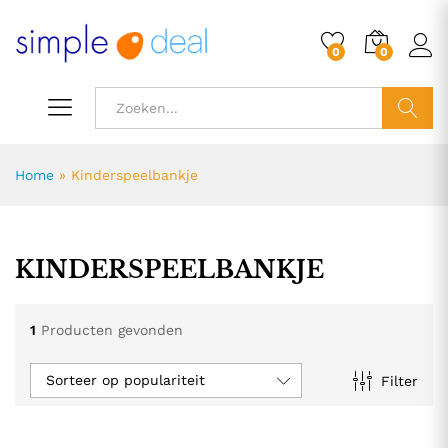
0
0
ZOEK
Home
»
Kinderspeelbankje
KINDERSPEELBANKJE
1
Producten gevonden
Sorteer op populariteit
Filter