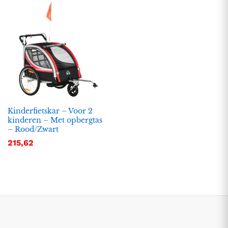
Kinderfietskar – Voor 2
kinderen – Met opbergtas
– Rood/Zwart
.
.
215,62
s
s