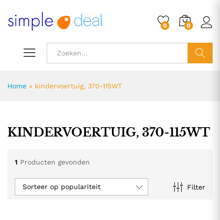
0
0
ZOEK
Home
»
kindervoertuig, 370-115WT
KINDERVOERTUIG, 370-115WT
1
Producten gevonden
Sorteer op populariteit
Filter